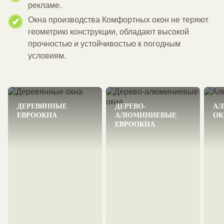
рекламе.
Окна производства Комфортных окон не теряют
геометрию конструкции, обладают высокой
прочностью и устойчивостью к погодным
условиям.
ДЕРЕВЯННЫЕ
ДЕРЕВЯННЫЕ
ДЕРЕВО-
ДЕРЕВО-
А
ЕВРООКНА
ЕВРООКНА
АЛЮМИНИЕВЫЕ
АЛЮМИНИЕВЫЕ
ОК
ЕВРООКНА
ЕВРООКНА
Эстетичные и
экологичные окна из
Красота дерева внутри
двересины дуба, сосны
помещения и защита
или лиственницы на
алюминиевым корпусом
выбор.
от непогоды с улицы.